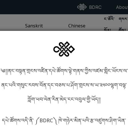
Go To BDRC Homepag
Go T
BDRC
Abou
GO TO BDR
GO 
ང་ཚོའི་
གསར་
A
LI / SEA TRADITION
PAGE
GO TO
Sanskrit
SANSKRIT TRADITION
PAGE
GO TO
Chinese
CHINESE TRADITION
PAGE
སྐོར།
ཚོལ།
Tradition
Tradition
༄།།ནང་བསྟན་གྲངས་འཛིན་དཔེ་ཚོགས་ལྟེ་གནས་ཀྱིས་འཛམ་གླིང་ཡོངས་ལ་
in phonetics!
How to find things?
ནང་པའི་གསུང་རབས་བོན་དང་བཅས་པ་ཤོག་གྲངས་ས་ཡ་༣༥༠༠ལྷག་བལྟ་
ཀློག་ཕབ་ལེན་རིན་མེད་ངང་འབུལ་གྱི་ཡོད།།
སྐད་ཡིག་འདེམ།
དཔེ་ཚོགས་འདི་ནི་ ༼BDRC༽ ཁེ་གཉེར་མིན་པའི་རྩ་འཛུགས་ཤིག་ཡིན་