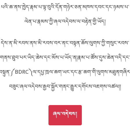
པའི་ཆ་ནས་ཁྱེད་རྣམ་པ་ལྟ་བུའི་དོན་གཉེར་ཅན་མཁས་དབང་དང་ཉམས་པ་
བོད་ཡིག
English
ལེན་པ་རྣམས་ཀྱི་ཞལ་འདེབས་ལ་བརྟེན་གྱི་ཡོད།
metadata ཕབ་ལེན།
中文
དེས་ན་མི་རབས་ནས་མི་རབས་བར་ནང་བསྟན་ཆོས་ལུགས་ཀྱི་གསུང་རབས་
ភាសាខ្មែរ
གནས་ཐུབ་པར་ཡིད་ཆེས་དང་མོས་པ་ཡོད་ན།རྣམ་པ་ཚོས་དུས་ཆེན་འདི་དང
བསྟུན་༼BDRC༽ལ་དཔྱ་ཁྲལ་ཆག་ཡང་དང་རྩ་ཆག་གི་ལུགས་མཐུནགཞིར
བཟུང་ཞལ་འདེབས་རྒྱབ་སྐྱོར་གནང་རྒྱུར་དགོངས་འཇགས་འཚལ།།
GO TO
ཞལ་འདེབས།
ཞལ་འདེབས།