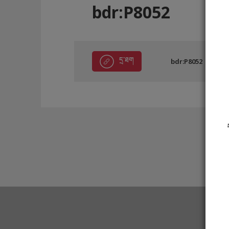
bdr:P8052
དྲ་ཐག
bdr:P8052