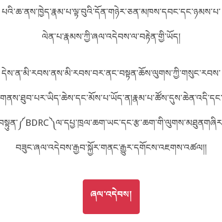
པའི་ཆ་ནས་ཁྱེད་རྣམ་པ་ལྟ་བུའི་དོན་གཉེར་ཅན་མཁས་དབང་དང་ཉམས་པ་
བོད་ཡིག
English
ལེན་པ་རྣམས་ཀྱི་ཞལ་འདེབས་ལ་བརྟེན་གྱི་ཡོད།
metadata ཕབ་ལེན།
中文
དེས་ན་མི་རབས་ནས་མི་རབས་བར་ནང་བསྟན་ཆོས་ལུགས་ཀྱི་གསུང་རབས་
ភាសាខ្មែរ
གནས་ཐུབ་པར་ཡིད་ཆེས་དང་མོས་པ་ཡོད་ན།རྣམ་པ་ཚོས་དུས་ཆེན་འདི་དང
བསྟུན་༼BDRC༽ལ་དཔྱ་ཁྲལ་ཆག་ཡང་དང་རྩ་ཆག་གི་ལུགས་མཐུནགཞིར
བཟུང་ཞལ་འདེབས་རྒྱབ་སྐྱོར་གནང་རྒྱུར་དགོངས་འཇགས་འཚལ།།
GO TO
ཞལ་འདེབས།
ཞལ་འདེབས།