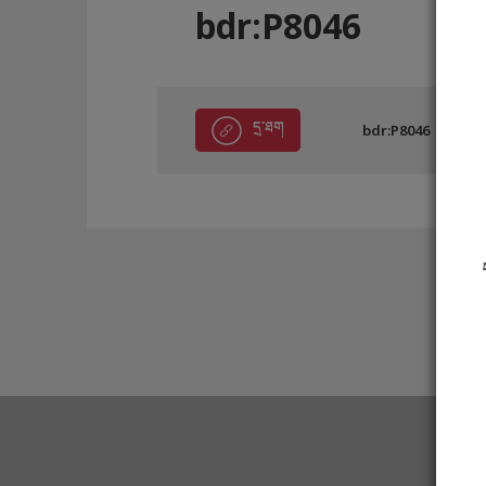
bdr:P8046
དྲ་ཐག
bdr:P8046