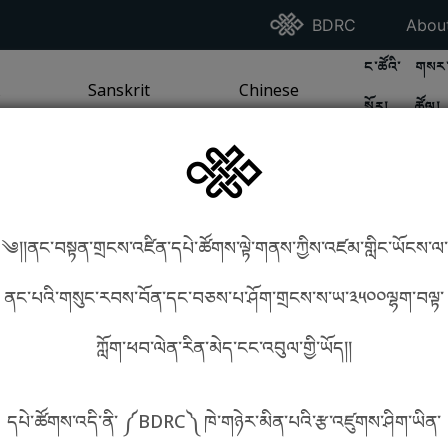
Go To BDRC Homepag
Go T
BDRC
Abou
GO TO BDR
GO 
ང་ཚོའི་
གསར་
A
LI / SEA TRADITION
PAGE
GO TO
Sanskrit
SANSKRIT TRADITION
PAGE
GO TO
Chinese
CHINESE TRADITION
PAGE
སྐོར།
ཚོལ།
Tradition
Tradition
༄།།ནང་བསྟན་གྲངས་འཛིན་དཔེ་ཚོགས་ལྟེ་གནས་ཀྱིས་འཛམ་གླིང་ཡོངས་ལ་
in phonetics!
How to find things?
ནང་པའི་གསུང་རབས་བོན་དང་བཅས་པ་ཤོག་གྲངས་ས་ཡ་༣༥༠༠ལྷག་བལྟ་
ཀློག་ཕབ་ལེན་རིན་མེད་ངང་འབུལ་གྱི་ཡོད།།
སྐད་ཡིག་འདེམ།
དཔེ་ཚོགས་འདི་ནི་ ༼BDRC༽ ཁེ་གཉེར་མིན་པའི་རྩ་འཛུགས་ཤིག་ཡིན་