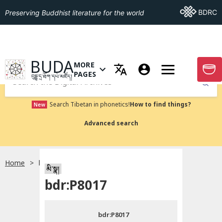
Go To BDRC
BDRC
Preserving Buddhist literature for the world
GO TO HOMEPAGE
BUDA
MORE
GO T
OPEN MENU OF MORE PAGES
PAGES
བུདྡྷ་དྲ་ཐོག་དཔེ་མཛོད།
Submit
Search Tibetan in phonetics!
How to find things?
New
Advanced search
Home
bdr:P8017
སྐད་ཡིག་འདེམ།
མི་སྣ།
bdr:P8017
བོད་ཡིག
bdr:P8017