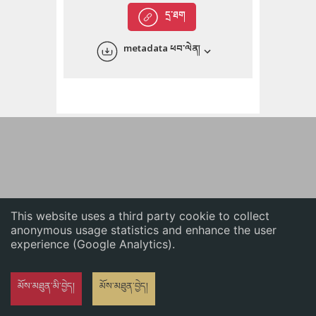
English
དྲ་ཐག
中文
metadata ཕབ་ལེན།
ភាសាខ្មែរ
This website uses a third party cookie to collect
anonymous usage statistics and enhance the user
experience (Google Analytics).
མོས་མཐུན་མི་བྱེད།
མོས་མཐུན་བྱེད།