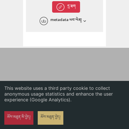
English
དྲ་ཐག
中文
metadata ཕབ་ལེན།
ភាសាខ្មែរ
This website uses a third party cookie to collect
anonymous usage statistics and enhance the user
experience (Google Analytics).
མོས་མཐུན་མི་བྱེད།
མོས་མཐུན་བྱེད།