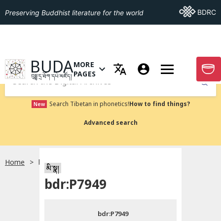
Go To BDRC
BDRC
Preserving Buddhist literature for the world
GO TO HOMEPAGE
BUDA
MORE
GO T
OPEN MENU OF MORE PAGES
PAGES
བུདྡྷ་དྲ་ཐོག་དཔེ་མཛོད།
Submit
Search Tibetan in phonetics!
How to find things?
New
Advanced search
Home
bdr:P7949
སྐད་ཡིག་འདེམ།
མི་སྣ།
bdr:P7949
བོད་ཡིག
bdr:P7949