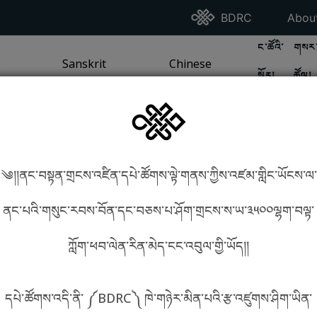
Go To BDRC Homepag
Go T
BDRC
Abou
GO TO BDR
GO 
ང་ཚོའི་
གསར་
A
LI / SEA TRADITION
PAGE
GO TO
Sanskrit
SANSKRIT TRADITION
PAGE
GO TO
Chinese
CHINESE TRADITION
PAGE
སྐོར།
ཚོལ།
Tradition
Tradition
༄།།ནང་བསྟན་གྲངས་འཛིན་དཔེ་ཚོགས་ལྟེ་གནས་ཀྱིས་འཛམ་གླིང་ཡོངས་ལ་
in phonetics!
How to find things?
ནང་པའི་གསུང་རབས་བོན་དང་བཅས་པ་ཤོག་གྲངས་ས་ཡ་༣༥༠༠ལྷག་བལྟ་
ཀློག་ཕབ་ལེན་རིན་མེད་ངང་འབུལ་གྱི་ཡོད།།
སྐད་ཡིག་འདེམ།
དཔེ་ཚོགས་འདི་ནི་ ༼BDRC༽ ཁེ་གཉེར་མིན་པའི་རྩ་འཛུགས་ཤིག་ཡིན་