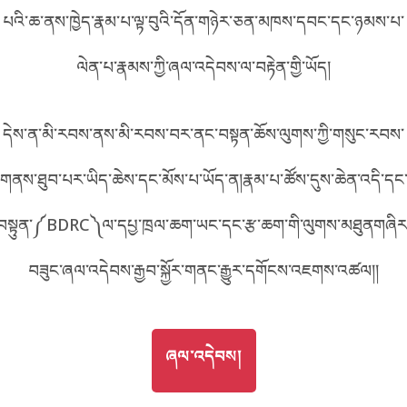
པའི་ཆ་ནས་ཁྱེད་རྣམ་པ་ལྟ་བུའི་དོན་གཉེར་ཅན་མཁས་དབང་དང་ཉམས་པ་
བོད་ཡིག
English
ལེན་པ་རྣམས་ཀྱི་ཞལ་འདེབས་ལ་བརྟེན་གྱི་ཡོད།
metadata ཕབ་ལེན།
中文
དེས་ན་མི་རབས་ནས་མི་རབས་བར་ནང་བསྟན་ཆོས་ལུགས་ཀྱི་གསུང་རབས་
ភាសាខ្មែរ
གནས་ཐུབ་པར་ཡིད་ཆེས་དང་མོས་པ་ཡོད་ན།རྣམ་པ་ཚོས་དུས་ཆེན་འདི་དང
བསྟུན་༼BDRC༽ལ་དཔྱ་ཁྲལ་ཆག་ཡང་དང་རྩ་ཆག་གི་ལུགས་མཐུནགཞིར
བཟུང་ཞལ་འདེབས་རྒྱབ་སྐྱོར་གནང་རྒྱུར་དགོངས་འཇགས་འཚལ།།
GO TO
ཞལ་འདེབས།
ཞལ་འདེབས།