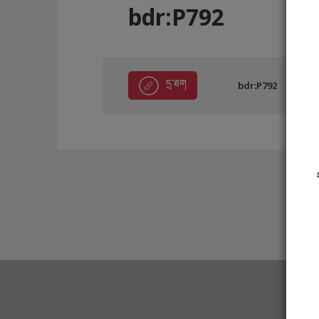
bdr:P792
དྲ་ཐག
bdr:P792