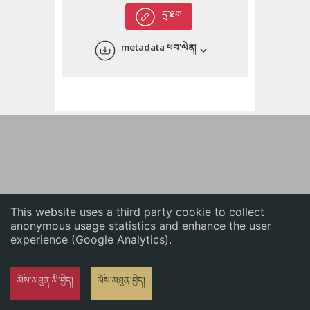
English
དྲ་ཐག
中文
metadata ཕབ་ལེན།
ភាសាខ្មែរ
This website uses a third party cookie to collect
anonymous usage statistics and enhance the user
experience (Google Analytics).
མོས་མཐུན་མི་བྱེད།
མོས་མཐུན་བྱེད།