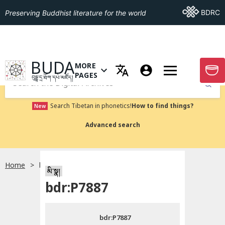
Go To BDRC
BDRC
Preserving Buddhist literature for the world
GO TO HOMEPAGE
BUDA
MORE
GO T
OPEN MENU OF MORE PAGES
PAGES
བུདྡྷ་དྲ་ཐོག་དཔེ་མཛོད།
Submit
Search Tibetan in phonetics!
How to find things?
New
Advanced search
Home
bdr:P7887
སྐད་ཡིག་འདེམ།
མི་སྣ།
bdr:P7887
བོད་ཡིག
bdr:P7887