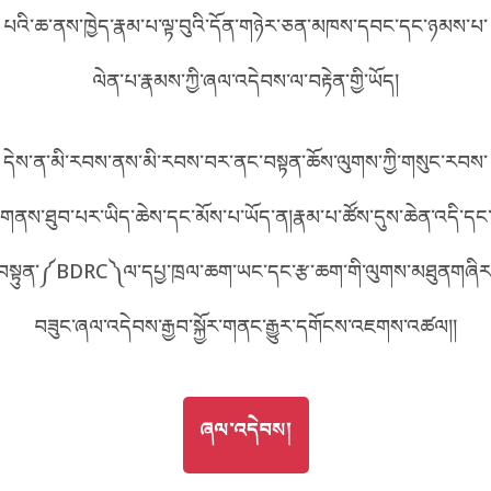
པའི་ཆ་ནས་ཁྱེད་རྣམ་པ་ལྟ་བུའི་དོན་གཉེར་ཅན་མཁས་དབང་དང་ཉམས་པ་
བོད་ཡིག
English
ལེན་པ་རྣམས་ཀྱི་ཞལ་འདེབས་ལ་བརྟེན་གྱི་ཡོད།
metadata ཕབ་ལེན།
中文
དེས་ན་མི་རབས་ནས་མི་རབས་བར་ནང་བསྟན་ཆོས་ལུགས་ཀྱི་གསུང་རབས་
ភាសាខ្មែរ
གནས་ཐུབ་པར་ཡིད་ཆེས་དང་མོས་པ་ཡོད་ན།རྣམ་པ་ཚོས་དུས་ཆེན་འདི་དང
བསྟུན་༼BDRC༽ལ་དཔྱ་ཁྲལ་ཆག་ཡང་དང་རྩ་ཆག་གི་ལུགས་མཐུནགཞིར
བཟུང་ཞལ་འདེབས་རྒྱབ་སྐྱོར་གནང་རྒྱུར་དགོངས་འཇགས་འཚལ།།
GO TO
ཞལ་འདེབས།
ཞལ་འདེབས།