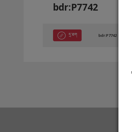
bdr:P7742
དྲ་ཐག
bdr:P7742