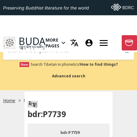
Go To BDRC
BDRC
Preserving Buddhist literature for the world
GO TO HOMEPAGE
BUDA
MORE
GO T
OPEN MENU OF MORE PAGES
PAGES
བུདྡྷ་དྲ་ཐོག་དཔེ་མཛོད།
Submit
Search Tibetan in phonetics!
How to find things?
New
Advanced search
Home
bdr:P7739
སྐད་ཡིག་འདེམ།
མི་སྣ།
bdr:P7739
བོད་ཡིག
bdr:P7739