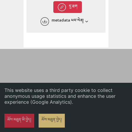
English
དྲ་ཐག
中文
metadata ཕབ་ལེན།
ភាសាខ្មែរ
This website uses a third party cookie to collect
anonymous usage statistics and enhance the user
experience (Google Analytics).
མོས་མཐུན་མི་བྱེད།
མོས་མཐུན་བྱེད།