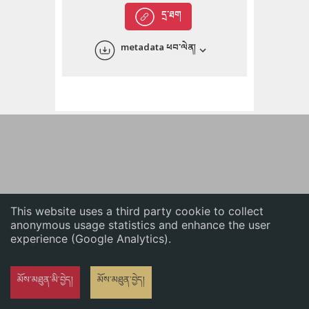
English
དྲ་ཐག
中文
metadata ཕབ་ལེན།
ភាសាខ្មែរ
This website uses a third party cookie to collect
anonymous usage statistics and enhance the user
experience (Google Analytics).
མོས་མཐུན་མི་བྱེད།
མོས་མཐུན་བྱེད།