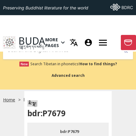
Go To BDRC
BDRC
Preserving Buddhist literature for the world
GO TO HOMEPAGE
BUDA
MORE
GO T
OPEN MENU OF MORE PAGES
PAGES
བུདྡྷ་དྲ་ཐོག་དཔེ་མཛོད།
Submit
Search Tibetan in phonetics!
How to find things?
New
Advanced search
Home
bdr:P7679
སྐད་ཡིག་འདེམ།
མི་སྣ།
bdr:P7679
བོད་ཡིག
bdr:P7679