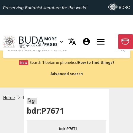
Go To BDRC
BDRC
Preserving Buddhist literature for the world
GO TO HOMEPAGE
BUDA
MORE
GO T
OPEN MENU OF MORE PAGES
PAGES
བུདྡྷ་དྲ་ཐོག་དཔེ་མཛོད།
Submit
Search Tibetan in phonetics!
How to find things?
New
Advanced search
Home
bdr:P7671
སྐད་ཡིག་འདེམ།
མི་སྣ།
bdr:P7671
བོད་ཡིག
bdr:P7671