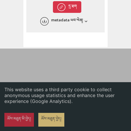
English
དྲ་ཐག
中文
metadata ཕབ་ལེན།
ភាសាខ្មែរ
This website uses a third party cookie to collect
anonymous usage statistics and enhance the user
experience (Google Analytics).
མོས་མཐུན་མི་བྱེད།
མོས་མཐུན་བྱེད།