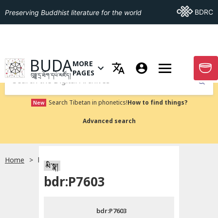
Go To BDRC
BDRC
Preserving Buddhist literature for the world
GO TO HOMEPAGE
BUDA
MORE
GO T
OPEN MENU OF MORE PAGES
PAGES
བུདྡྷ་དྲ་ཐོག་དཔེ་མཛོད།
Submit
Search Tibetan in phonetics!
How to find things?
New
Advanced search
Home
bdr:P7603
སྐད་ཡིག་འདེམ།
མི་སྣ།
bdr:P7603
བོད་ཡིག
bdr:P7603