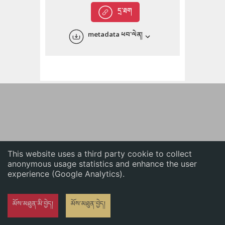
English
དྲ་ཐག
中文
metadata ཕབ་ལེན།
ភាសាខ្មែរ
This website uses a third party cookie to collect
anonymous usage statistics and enhance the user
experience (Google Analytics).
མོས་མཐུན་མི་བྱེད།
མོས་མཐུན་བྱེད།