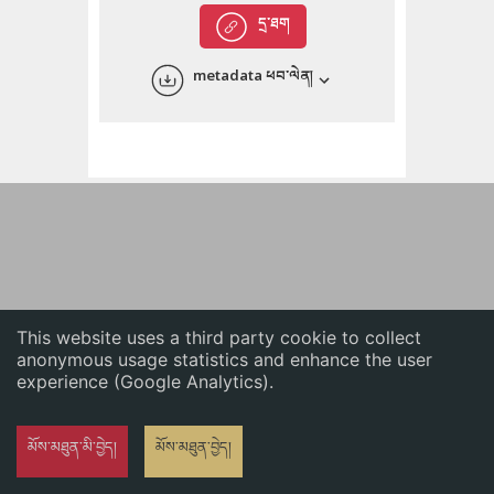
English
དྲ་ཐག
中文
metadata ཕབ་ལེན།
ភាសាខ្មែរ
This website uses a third party cookie to collect
anonymous usage statistics and enhance the user
experience (Google Analytics).
མོས་མཐུན་མི་བྱེད།
མོས་མཐུན་བྱེད།