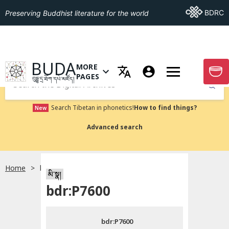
Go To BDRC
BDRC
Preserving Buddhist literature for the world
GO TO HOMEPAGE
BUDA
MORE
GO T
OPEN MENU OF MORE PAGES
PAGES
བུདྡྷ་དྲ་ཐོག་དཔེ་མཛོད།
Submit
Search Tibetan in phonetics!
How to find things?
New
Advanced search
Home
bdr:P7600
སྐད་ཡིག་འདེམ།
མི་སྣ།
bdr:P7600
བོད་ཡིག
bdr:P7600