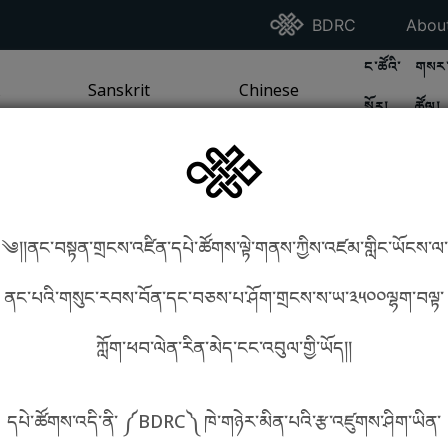
Go To BDRC Homepag
Go T
BDRC
Abou
GO TO BDR
GO 
ང་ཚོའི་
གསར་
A
LI / SEA TRADITION
PAGE
GO TO
Sanskrit
SANSKRIT TRADITION
PAGE
GO TO
Chinese
CHINESE TRADITION
PAGE
སྐོར།
ཚོལ།
Tradition
Tradition
༄།།ནང་བསྟན་གྲངས་འཛིན་དཔེ་ཚོགས་ལྟེ་གནས་ཀྱིས་འཛམ་གླིང་ཡོངས་ལ་
in phonetics!
How to find things?
ནང་པའི་གསུང་རབས་བོན་དང་བཅས་པ་ཤོག་གྲངས་ས་ཡ་༣༥༠༠ལྷག་བལྟ་
ཀློག་ཕབ་ལེན་རིན་མེད་ངང་འབུལ་གྱི་ཡོད།།
སྐད་ཡིག་འདེམ།
དཔེ་ཚོགས་འདི་ནི་ ༼BDRC༽ ཁེ་གཉེར་མིན་པའི་རྩ་འཛུགས་ཤིག་ཡིན་