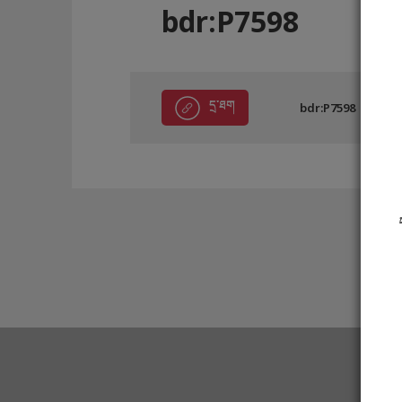
bdr:P7598
དྲ་ཐག
bdr:P7598