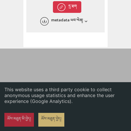
English
དྲ་ཐག
中文
metadata ཕབ་ལེན།
ភាសាខ្មែរ
This website uses a third party cookie to collect
anonymous usage statistics and enhance the user
experience (Google Analytics).
མོས་མཐུན་མི་བྱེད།
མོས་མཐུན་བྱེད།