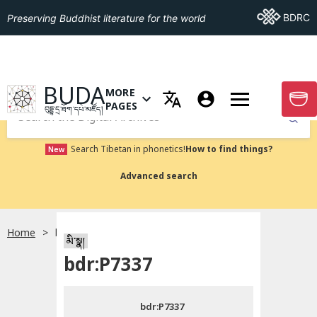
Go To BDRC
BDRC
Preserving Buddhist literature for the world
GO TO HOMEPAGE
BUDA
MORE
GO T
OPEN MENU OF MORE PAGES
PAGES
བུདྡྷ་དྲ་ཐོག་དཔེ་མཛོད།
Submit
Search Tibetan in phonetics!
How to find things?
New
Advanced search
Home
bdr:P7337
སྐད་ཡིག་འདེམ།
མི་སྣ།
bdr:P7337
བོད་ཡིག
bdr:P7337