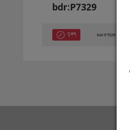
bdr:P7329
དྲ་ཐག
bdr:P7329