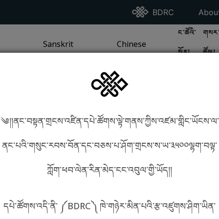
Go To BDRC Homepag
Go T
BDRC
Abou
GO TO BDR
GO 
ང་ཚོའི་
གསར་
A
LI / SEA TRADITION
PAGE
GO TO
Sanskrit
SANSKRIT TRADITION
PAGE
GO TO
Chinese
CHINESE TRADITION
PAGE
སྐོར།
ཚོལ།
Tradition
Tradition
༄།།ནང་བསྟན་གྲངས་འཛིན་དཔེ་ཚོགས་ལྟེ་གནས་ཀྱིས་འཛམ་གླིང་ཡོངས་ལ་
in phonetics!
How to find things?
ནང་པའི་གསུང་རབས་བོན་དང་བཅས་པ་ཤོག་གྲངས་ས་ཡ་༣༥༠༠ལྷག་བལྟ་
ཀློག་ཕབ་ལེན་རིན་མེད་ངང་འབུལ་གྱི་ཡོད།།
སྐད་ཡིག་འདེམ།
དཔེ་ཚོགས་འདི་ནི་ ༼BDRC༽ ཁེ་གཉེར་མིན་པའི་རྩ་འཛུགས་ཤིག་ཡིན་