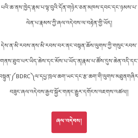
པའི་ཆ་ནས་ཁྱེད་རྣམ་པ་ལྟ་བུའི་དོན་གཉེར་ཅན་མཁས་དབང་དང་ཉམས་པ་
བོད་ཡིག
English
ལེན་པ་རྣམས་ཀྱི་ཞལ་འདེབས་ལ་བརྟེན་གྱི་ཡོད།
metadata ཕབ་ལེན།
中文
དེས་ན་མི་རབས་ནས་མི་རབས་བར་ནང་བསྟན་ཆོས་ལུགས་ཀྱི་གསུང་རབས་
ភាសាខ្មែរ
གནས་ཐུབ་པར་ཡིད་ཆེས་དང་མོས་པ་ཡོད་ན།རྣམ་པ་ཚོས་དུས་ཆེན་འདི་དང
བསྟུན་༼BDRC༽ལ་དཔྱ་ཁྲལ་ཆག་ཡང་དང་རྩ་ཆག་གི་ལུགས་མཐུནགཞིར
བཟུང་ཞལ་འདེབས་རྒྱབ་སྐྱོར་གནང་རྒྱུར་དགོངས་འཇགས་འཚལ།།
GO TO
ཞལ་འདེབས།
ཞལ་འདེབས།