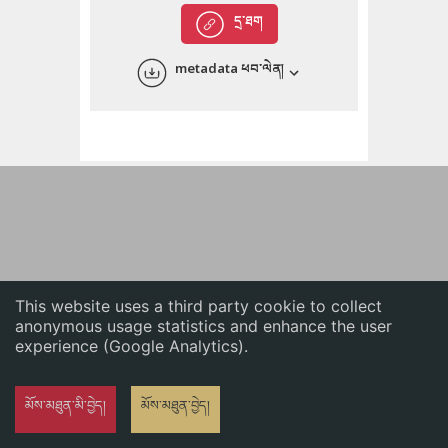
English
དྲ་ཐག
中文
metadata ཕབ་ལེན།
ភាសាខ្មែរ
This website uses a third party cookie to collect
anonymous usage statistics and enhance the user
experience (Google Analytics).
མོས་མཐུན་མི་བྱེད།
མོས་མཐུན་བྱེད།