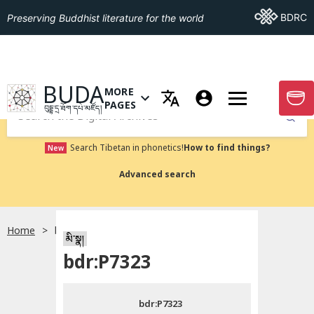
Go To BDRC
BDRC
Preserving Buddhist literature for the world
GO TO HOMEPAGE
BUDA
MORE
GO T
OPEN MENU OF MORE PAGES
PAGES
བུདྡྷ་དྲ་ཐོག་དཔེ་མཛོད།
Submit
Search Tibetan in phonetics!
How to find things?
New
Advanced search
Home
bdr:P7323
སྐད་ཡིག་འདེམ།
མི་སྣ།
bdr:P7323
བོད་ཡིག
bdr:P7323