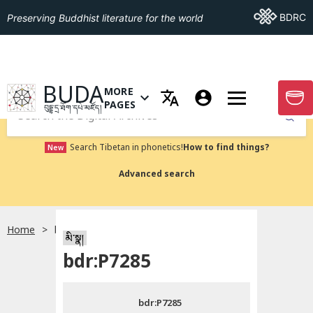
Go To BDRC
BDRC
Preserving Buddhist literature for the world
GO TO HOMEPAGE
BUDA
MORE
GO T
OPEN MENU OF MORE PAGES
PAGES
བུདྡྷ་དྲ་ཐོག་དཔེ་མཛོད།
Submit
Search Tibetan in phonetics!
How to find things?
New
Advanced search
Home
bdr:P7285
སྐད་ཡིག་འདེམ།
མི་སྣ།
bdr:P7285
བོད་ཡིག
bdr:P7285