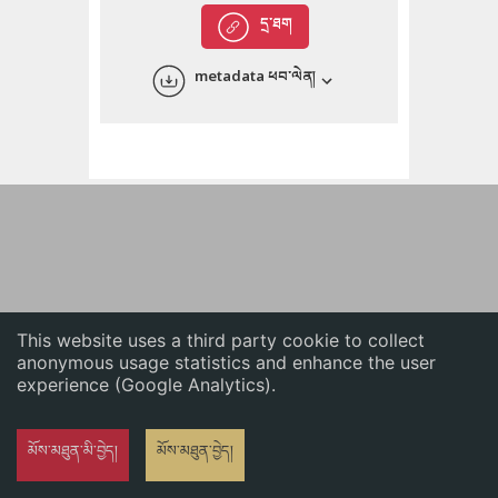
English
དྲ་ཐག
中文
metadata ཕབ་ལེན།
ភាសាខ្មែរ
This website uses a third party cookie to collect
anonymous usage statistics and enhance the user
experience (Google Analytics).
མོས་མཐུན་མི་བྱེད།
མོས་མཐུན་བྱེད།