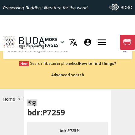
Go To BDRC
BDRC
Preserving Buddhist literature for the world
GO TO HOMEPAGE
BUDA
MORE
GO T
OPEN MENU OF MORE PAGES
PAGES
བུདྡྷ་དྲ་ཐོག་དཔེ་མཛོད།
Submit
Search Tibetan in phonetics!
How to find things?
New
Advanced search
Home
bdr:P7259
སྐད་ཡིག་འདེམ།
མི་སྣ།
bdr:P7259
བོད་ཡིག
bdr:P7259