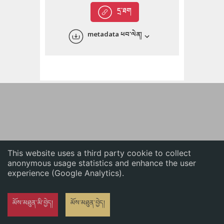
English
དྲ་ཐག
中文
metadata ཕབ་ལེན།
ភាសាខ្មែរ
This website uses a third party cookie to collect
anonymous usage statistics and enhance the user
experience (Google Analytics).
མོས་མཐུན་མི་བྱེད།
མོས་མཐུན་བྱེད།