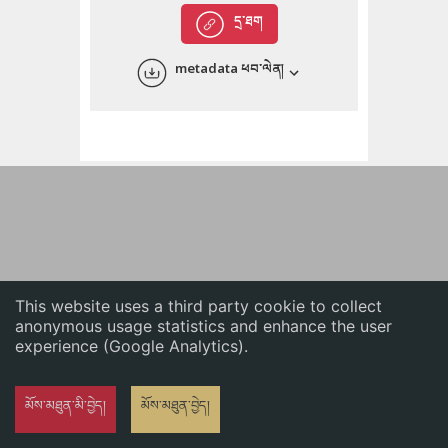
English
དྲ་ཐག
中文
metadata ཕབ་ལེན།
ភាសាខ្មែរ
This website uses a third party cookie to collect
anonymous usage statistics and enhance the user
experience (Google Analytics).
མོས་མཐུན་མི་བྱེད།
མོས་མཐུན་བྱེད།