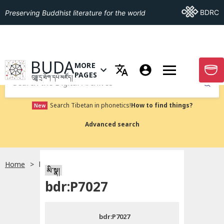
Go To BDRC
BDRC
Preserving Buddhist literature for the world
GO TO HOMEPAGE
BUDA
MORE
GO T
OPEN MENU OF MORE PAGES
PAGES
བུདྡྷ་དྲ་ཐོག་དཔེ་མཛོད།
Submit
Search Tibetan in phonetics!
How to find things?
New
Advanced search
Home
bdr:P7027
སྐད་ཡིག་འདེམ།
མི་སྣ།
bdr:P7027
བོད་ཡིག
bdr:P7027