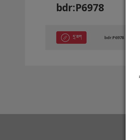
bdr:P6978
དྲ་ཐག
bdr:P6978