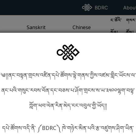
Go To BDRC Homepag
Go T
BDRC
Abou
GO TO BDR
GO 
ང་ཚོའི་
གསར་
A
LI / SEA TRADITION
PAGE
GO TO
Sanskrit
SANSKRIT TRADITION
PAGE
GO TO
Chinese
CHINESE TRADITION
PAGE
སྐོར།
ཚོལ།
Tradition
Tradition
༄།།ནང་བསྟན་གྲངས་འཛིན་དཔེ་ཚོགས་ལྟེ་གནས་ཀྱིས་འཛམ་གླིང་ཡོངས་ལ་
in phonetics!
How to find things?
ནང་པའི་གསུང་རབས་བོན་དང་བཅས་པ་ཤོག་གྲངས་ས་ཡ་༣༥༠༠ལྷག་བལྟ་
ཀློག་ཕབ་ལེན་རིན་མེད་ངང་འབུལ་གྱི་ཡོད།།
སྐད་ཡིག་འདེམ།
དཔེ་ཚོགས་འདི་ནི་ ༼BDRC༽ ཁེ་གཉེར་མིན་པའི་རྩ་འཛུགས་ཤིག་ཡིན་