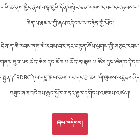
པའི་ཆ་ནས་ཁྱེད་རྣམ་པ་ལྟ་བུའི་དོན་གཉེར་ཅན་མཁས་དབང་དང་ཉམས་པ་
བོད་ཡིག
English
ལེན་པ་རྣམས་ཀྱི་ཞལ་འདེབས་ལ་བརྟེན་གྱི་ཡོད།
metadata ཕབ་ལེན།
中文
དེས་ན་མི་རབས་ནས་མི་རབས་བར་ནང་བསྟན་ཆོས་ལུགས་ཀྱི་གསུང་རབས་
ភាសាខ្មែរ
གནས་ཐུབ་པར་ཡིད་ཆེས་དང་མོས་པ་ཡོད་ན།རྣམ་པ་ཚོས་དུས་ཆེན་འདི་དང
བསྟུན་༼BDRC༽ལ་དཔྱ་ཁྲལ་ཆག་ཡང་དང་རྩ་ཆག་གི་ལུགས་མཐུནགཞིར
བཟུང་ཞལ་འདེབས་རྒྱབ་སྐྱོར་གནང་རྒྱུར་དགོངས་འཇགས་འཚལ།།
GO TO
ཞལ་འདེབས།
ཞལ་འདེབས།