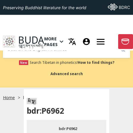
Go To BDRC
BDRC
Preserving Buddhist literature for the world
GO TO HOMEPAGE
BUDA
MORE
GO T
OPEN MENU OF MORE PAGES
PAGES
བུདྡྷ་དྲ་ཐོག་དཔེ་མཛོད།
Submit
Search Tibetan in phonetics!
How to find things?
New
Advanced search
Home
bdr:P6962
སྐད་ཡིག་འདེམ།
མི་སྣ།
bdr:P6962
བོད་ཡིག
bdr:P6962