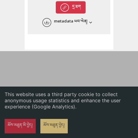
English
དྲ་ཐག
中文
metadata ཕབ་ལེན།
ភាសាខ្មែរ
This website uses a third party cookie to collect
anonymous usage statistics and enhance the user
experience (Google Analytics).
མོས་མཐུན་མི་བྱེད།
མོས་མཐུན་བྱེད།