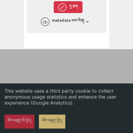
English
དྲ་ཐག
中文
metadata ཕབ་ལེན།
ភាសាខ្មែរ
This website uses a third party cookie to collect
anonymous usage statistics and enhance the user
experience (Google Analytics).
མོས་མཐུན་མི་བྱེད།
མོས་མཐུན་བྱེད།