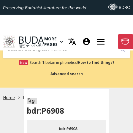
Go To BDRC
BDRC
Preserving Buddhist literature for the world
GO TO HOMEPAGE
BUDA
MORE
GO T
OPEN MENU OF MORE PAGES
PAGES
བུདྡྷ་དྲ་ཐོག་དཔེ་མཛོད།
Submit
Search Tibetan in phonetics!
How to find things?
New
Advanced search
Home
bdr:P6908
སྐད་ཡིག་འདེམ།
མི་སྣ།
bdr:P6908
བོད་ཡིག
bdr:P6908