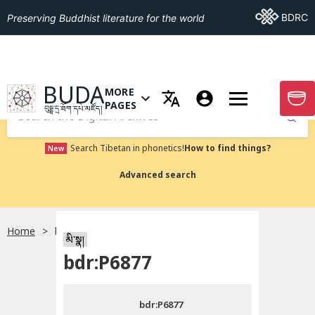
Go To BDRC
BDRC
Preserving Buddhist literature for the world
GO TO HOMEPAGE
BUDA
MORE
GO T
OPEN MENU OF MORE PAGES
PAGES
བུདྡྷ་དྲ་ཐོག་དཔེ་མཛོད།
Submit
Search Tibetan in phonetics!
How to find things?
New
Advanced search
Home
bdr:P6877
སྐད་ཡིག་འདེམ།
མི་སྣ།
bdr:P6877
བོད་ཡིག
bdr:P6877