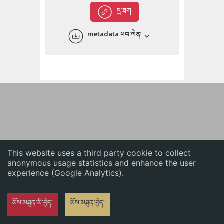
English
དྲ་ཐག
中文
metadata ཕབ་ལེན།
ភាសាខ្មែរ
This website uses a third party cookie to collect
anonymous usage statistics and enhance the user
experience (Google Analytics).
མོས་མཐུན་མི་བྱེད།
མོས་མཐུན་བྱེད།