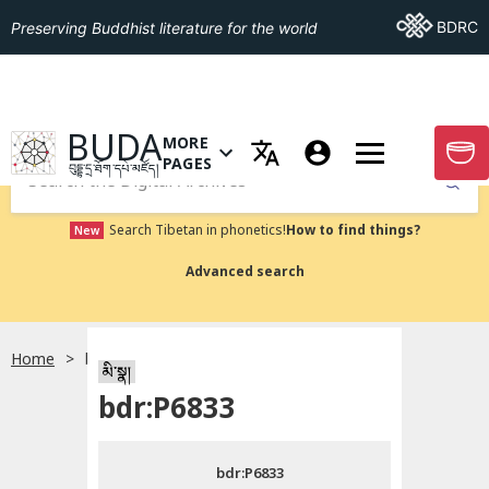
Go To BDRC
BDRC
Preserving Buddhist literature for the world
GO TO HOMEPAGE
BUDA
MORE
GO T
OPEN MENU OF MORE PAGES
PAGES
བུདྡྷ་དྲ་ཐོག་དཔེ་མཛོད།
Submit
Search Tibetan in phonetics!
How to find things?
New
Advanced search
Home
bdr:P6833
སྐད་ཡིག་འདེམ།
མི་སྣ།
bdr:P6833
བོད་ཡིག
bdr:P6833