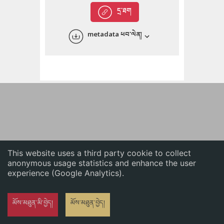
English
དྲ་ཐག
中文
metadata ཕབ་ལེན།
ភាសាខ្មែរ
This website uses a third party cookie to collect
anonymous usage statistics and enhance the user
experience (Google Analytics).
མོས་མཐུན་མི་བྱེད།
མོས་མཐུན་བྱེད།