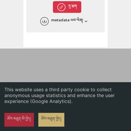
English
དྲ་ཐག
中文
metadata ཕབ་ལེན།
ភាសាខ្មែរ
This website uses a third party cookie to collect
anonymous usage statistics and enhance the user
experience (Google Analytics).
མོས་མཐུན་མི་བྱེད།
མོས་མཐུན་བྱེད།