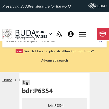
Go To BDRC
BDRC
Preserving Buddhist literature for the world
GO TO HOMEPAGE
BUDA
MORE
GO T
OPEN MENU OF MORE PAGES
PAGES
བུདྡྷ་དྲ་ཐོག་དཔེ་མཛོད།
Submit
Search Tibetan in phonetics!
How to find things?
New
Advanced search
Home
bdr:P6354
སྐད་ཡིག་འདེམ།
མི་སྣ།
bdr:P6354
བོད་ཡིག
bdr:P6354