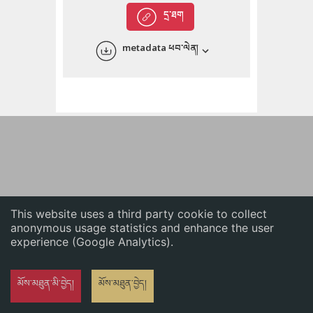
English
དྲ་ཐག
中文
metadata ཕབ་ལེན།
ភាសាខ្មែរ
This website uses a third party cookie to collect
anonymous usage statistics and enhance the user
experience (Google Analytics).
མོས་མཐུན་མི་བྱེད།
མོས་མཐུན་བྱེད།