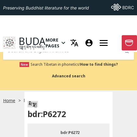
Go To BDRC
BDRC
Preserving Buddhist literature for the world
GO TO HOMEPAGE
BUDA
MORE
GO T
OPEN MENU OF MORE PAGES
PAGES
བུདྡྷ་དྲ་ཐོག་དཔེ་མཛོད།
Submit
Search Tibetan in phonetics!
How to find things?
New
Advanced search
Home
bdr:P6272
སྐད་ཡིག་འདེམ།
མི་སྣ།
bdr:P6272
བོད་ཡིག
bdr:P6272