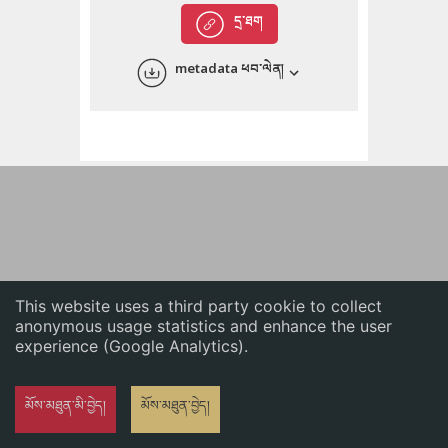
English
དྲ་ཐག
中文
metadata ཕབ་ལེན།
ភាសាខ្មែរ
This website uses a third party cookie to collect
anonymous usage statistics and enhance the user
experience (Google Analytics).
མོས་མཐུན་མི་བྱེད།
མོས་མཐུན་བྱེད།