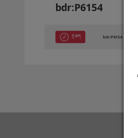
bdr:P6154
དྲ་ཐག
bdr:P6154