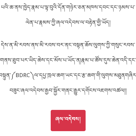
པའི་ཆ་ནས་ཁྱེད་རྣམ་པ་ལྟ་བུའི་དོན་གཉེར་ཅན་མཁས་དབང་དང་ཉམས་པ་
བོད་ཡིག
English
ལེན་པ་རྣམས་ཀྱི་ཞལ་འདེབས་ལ་བརྟེན་གྱི་ཡོད།
metadata ཕབ་ལེན།
中文
དེས་ན་མི་རབས་ནས་མི་རབས་བར་ནང་བསྟན་ཆོས་ལུགས་ཀྱི་གསུང་རབས་
ភាសាខ្មែរ
གནས་ཐུབ་པར་ཡིད་ཆེས་དང་མོས་པ་ཡོད་ན།རྣམ་པ་ཚོས་དུས་ཆེན་འདི་དང
བསྟུན་༼BDRC༽ལ་དཔྱ་ཁྲལ་ཆག་ཡང་དང་རྩ་ཆག་གི་ལུགས་མཐུནགཞིར
བཟུང་ཞལ་འདེབས་རྒྱབ་སྐྱོར་གནང་རྒྱུར་དགོངས་འཇགས་འཚལ།།
GO TO
ཞལ་འདེབས།
ཞལ་འདེབས།