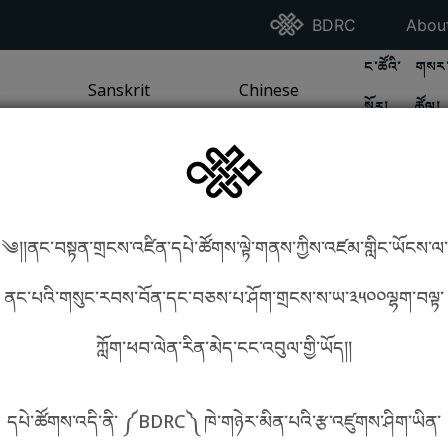
Go To BDRC Homepag
Go T
BDRC
Abou
GO TO BDR
GO 
ང་ཚོའི་
གསར་
A
LI / SEA TRADITION
PAGE
GO TO
Sanskrit
SANSKRIT TRADITION
PAGE
GO TO
Chinese
CHINESE TRADITION
PAGE
སྐོར།
ཚོལ།
Tradition
Tradition
༄།།ནང་བསྟན་གྲངས་འཛིན་དཔེ་ཚོགས་ལྟེ་གནས་ཀྱིས་འཛམ་གླིང་ཡོངས་ལ་
in phonetics!
How to find things?
ནང་པའི་གསུང་རབས་བོན་དང་བཅས་པ་ཤོག་གྲངས་ས་ཡ་༣༥༠༠ལྷག་བལྟ་
ཀློག་ཕབ་ལེན་རིན་མེད་ངང་འབུལ་གྱི་ཡོད།།
སྐད་ཡིག་འདེམ།
དཔེ་ཚོགས་འདི་ནི་ ༼BDRC༽ ཁེ་གཉེར་མིན་པའི་རྩ་འཛུགས་ཤིག་ཡིན་