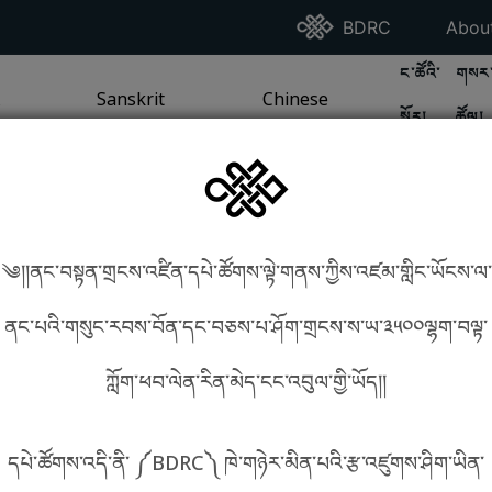
Go To BDRC Homepag
Go T
BDRC
Abou
GO TO BDR
GO 
ང་ཚོའི་
གསར་
A
LI / SEA TRADITION
PAGE
GO TO
Sanskrit
SANSKRIT TRADITION
PAGE
GO TO
Chinese
CHINESE TRADITION
PAGE
སྐོར།
ཚོལ།
Tradition
Tradition
༄།།ནང་བསྟན་གྲངས་འཛིན་དཔེ་ཚོགས་ལྟེ་གནས་ཀྱིས་འཛམ་གླིང་ཡོངས་ལ་
in phonetics!
How to find things?
ནང་པའི་གསུང་རབས་བོན་དང་བཅས་པ་ཤོག་གྲངས་ས་ཡ་༣༥༠༠ལྷག་བལྟ་
ཀློག་ཕབ་ལེན་རིན་མེད་ངང་འབུལ་གྱི་ཡོད།།
སྐད་ཡིག་འདེམ།
དཔེ་ཚོགས་འདི་ནི་ ༼BDRC༽ ཁེ་གཉེར་མིན་པའི་རྩ་འཛུགས་ཤིག་ཡིན་