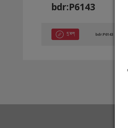
bdr:P6143
དྲ་ཐག
bdr:P6143