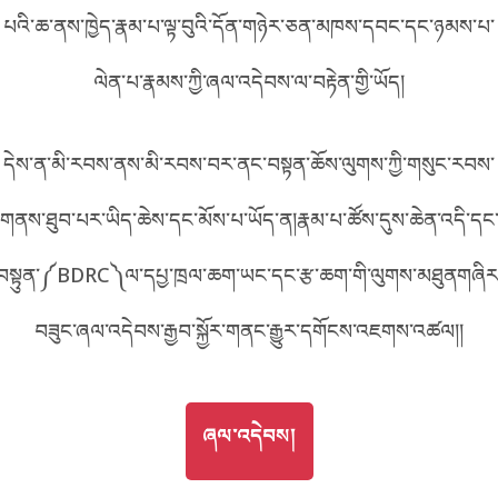
པའི་ཆ་ནས་ཁྱེད་རྣམ་པ་ལྟ་བུའི་དོན་གཉེར་ཅན་མཁས་དབང་དང་ཉམས་པ་
བོད་ཡིག
English
ལེན་པ་རྣམས་ཀྱི་ཞལ་འདེབས་ལ་བརྟེན་གྱི་ཡོད།
metadata ཕབ་ལེན།
中文
དེས་ན་མི་རབས་ནས་མི་རབས་བར་ནང་བསྟན་ཆོས་ལུགས་ཀྱི་གསུང་རབས་
ភាសាខ្មែរ
གནས་ཐུབ་པར་ཡིད་ཆེས་དང་མོས་པ་ཡོད་ན།རྣམ་པ་ཚོས་དུས་ཆེན་འདི་དང
བསྟུན་༼BDRC༽ལ་དཔྱ་ཁྲལ་ཆག་ཡང་དང་རྩ་ཆག་གི་ལུགས་མཐུནགཞིར
བཟུང་ཞལ་འདེབས་རྒྱབ་སྐྱོར་གནང་རྒྱུར་དགོངས་འཇགས་འཚལ།།
GO TO
ཞལ་འདེབས།
ཞལ་འདེབས།