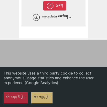
English
དྲ་ཐག
中文
metadata ཕབ་ལེན།
ភាសាខ្មែរ
This website uses a third party cookie to collect
anonymous usage statistics and enhance the user
experience (Google Analytics).
མོས་མཐུན་མི་བྱེད།
མོས་མཐུན་བྱེད།