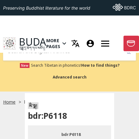
Go To BDRC
BDRC
Preserving Buddhist literature for the world
GO TO HOMEPAGE
BUDA
MORE
GO T
OPEN MENU OF MORE PAGES
PAGES
བུདྡྷ་དྲ་ཐོག་དཔེ་མཛོད།
Submit
Search Tibetan in phonetics!
How to find things?
New
Advanced search
Home
bdr:P6118
སྐད་ཡིག་འདེམ།
མི་སྣ།
bdr:P6118
བོད་ཡིག
bdr:P6118