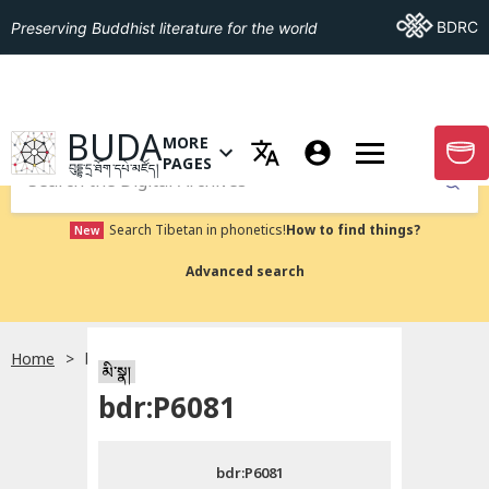
Go To BDRC
BDRC
Preserving Buddhist literature for the world
GO TO HOMEPAGE
BUDA
MORE
GO T
OPEN MENU OF MORE PAGES
PAGES
བུདྡྷ་དྲ་ཐོག་དཔེ་མཛོད།
Submit
Search Tibetan in phonetics!
How to find things?
New
Advanced search
Home
bdr:P6081
སྐད་ཡིག་འདེམ།
མི་སྣ།
bdr:P6081
བོད་ཡིག
bdr:P6081