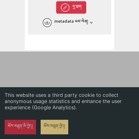
English
དྲ་ཐག
中文
metadata ཕབ་ལེན།
ភាសាខ្មែរ
This website uses a third party cookie to collect
anonymous usage statistics and enhance the user
experience (Google Analytics).
མོས་མཐུན་མི་བྱེད།
མོས་མཐུན་བྱེད།