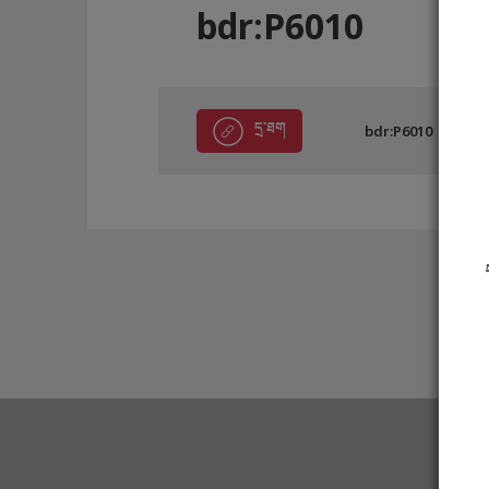
bdr:P6010
དྲ་ཐག
bdr:P6010