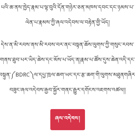
པའི་ཆ་ནས་ཁྱེད་རྣམ་པ་ལྟ་བུའི་དོན་གཉེར་ཅན་མཁས་དབང་དང་ཉམས་པ་
བོད་ཡིག
English
ལེན་པ་རྣམས་ཀྱི་ཞལ་འདེབས་ལ་བརྟེན་གྱི་ཡོད།
metadata ཕབ་ལེན།
中文
དེས་ན་མི་རབས་ནས་མི་རབས་བར་ནང་བསྟན་ཆོས་ལུགས་ཀྱི་གསུང་རབས་
ភាសាខ្មែរ
གནས་ཐུབ་པར་ཡིད་ཆེས་དང་མོས་པ་ཡོད་ན།རྣམ་པ་ཚོས་དུས་ཆེན་འདི་དང
བསྟུན་༼BDRC༽ལ་དཔྱ་ཁྲལ་ཆག་ཡང་དང་རྩ་ཆག་གི་ལུགས་མཐུནགཞིར
བཟུང་ཞལ་འདེབས་རྒྱབ་སྐྱོར་གནང་རྒྱུར་དགོངས་འཇགས་འཚལ།།
GO TO
ཞལ་འདེབས།
ཞལ་འདེབས།