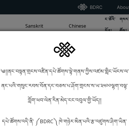
Go To BDRC Homepag
Go T
BDRC
Abou
GO TO BDR
GO 
ང་ཚོའི་
གསར་
A
LI / SEA TRADITION
PAGE
GO TO
Sanskrit
SANSKRIT TRADITION
PAGE
GO TO
Chinese
CHINESE TRADITION
PAGE
སྐོར།
ཚོལ།
Tradition
Tradition
༄།།ནང་བསྟན་གྲངས་འཛིན་དཔེ་ཚོགས་ལྟེ་གནས་ཀྱིས་འཛམ་གླིང་ཡོངས་ལ་
in phonetics!
How to find things?
ནང་པའི་གསུང་རབས་བོན་དང་བཅས་པ་ཤོག་གྲངས་ས་ཡ་༣༥༠༠ལྷག་བལྟ་
ཀློག་ཕབ་ལེན་རིན་མེད་ངང་འབུལ་གྱི་ཡོད།།
སྐད་ཡིག་འདེམ།
དཔེ་ཚོགས་འདི་ནི་ ༼BDRC༽ ཁེ་གཉེར་མིན་པའི་རྩ་འཛུགས་ཤིག་ཡིན་