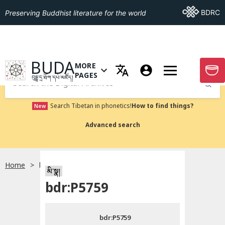
Go To BDRC
BDRC
Preserving Buddhist literature for the world
GO TO HOMEPAGE
BUDA
MORE
GO T
OPEN MENU OF MORE PAGES
PAGES
བུདྡྷ་དྲ་ཐོག་དཔེ་མཛོད།
Submit
Search Tibetan in phonetics!
How to find things?
New
Advanced search
Home
bdr:P5759
སྐད་ཡིག་འདེམ།
མི་སྣ།
bdr:P5759
བོད་ཡིག
bdr:P5759