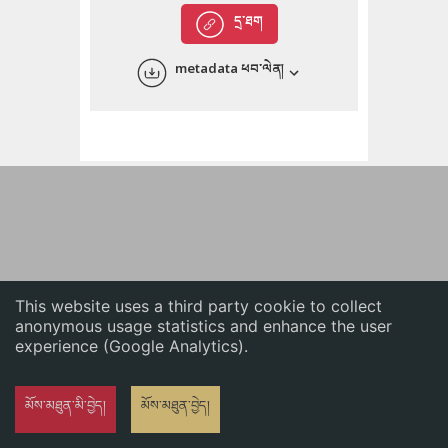
English
དྲ་ཐག
中文
metadata ཕབ་ལེན།
ភាសាខ្មែរ
This website uses a third party cookie to collect
anonymous usage statistics and enhance the user
experience (Google Analytics).
མོས་མཐུན་མི་བྱེད།
མོས་མཐུན་བྱེད།