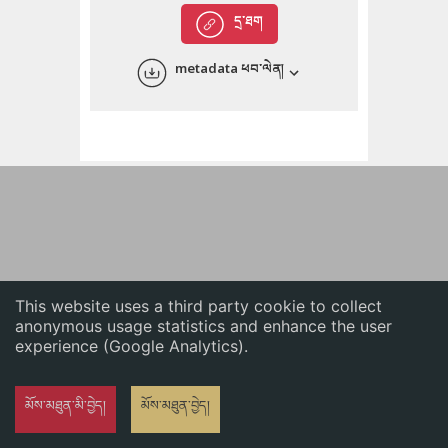
English
དྲ་ཐག
中文
metadata ཕབ་ལེན།
ភាសាខ្មែរ
This website uses a third party cookie to collect
anonymous usage statistics and enhance the user
experience (Google Analytics).
མོས་མཐུན་མི་བྱེད།
མོས་མཐུན་བྱེད།