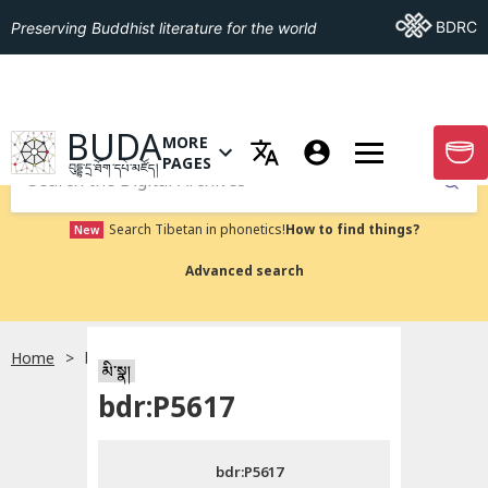
Go To BDRC
BDRC
Preserving Buddhist literature for the world
GO TO HOMEPAGE
BUDA
MORE
GO T
OPEN MENU OF MORE PAGES
PAGES
བུདྡྷ་དྲ་ཐོག་དཔེ་མཛོད།
Submit
Search Tibetan in phonetics!
How to find things?
New
Advanced search
Home
bdr:P5617
སྐད་ཡིག་འདེམ།
མི་སྣ།
bdr:P5617
བོད་ཡིག
bdr:P5617