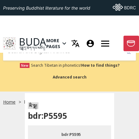
Go To BDRC
BDRC
Preserving Buddhist literature for the world
GO TO HOMEPAGE
BUDA
MORE
GO T
OPEN MENU OF MORE PAGES
PAGES
བུདྡྷ་དྲ་ཐོག་དཔེ་མཛོད།
Submit
Search Tibetan in phonetics!
How to find things?
New
Advanced search
Home
bdr:P5595
སྐད་ཡིག་འདེམ།
མི་སྣ།
bdr:P5595
བོད་ཡིག
bdr:P5595