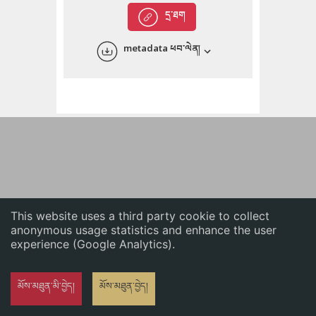
English
དྲ་ཐག
中文
metadata ཕབ་ལེན།
ភាសាខ្មែរ
This website uses a third party cookie to collect
anonymous usage statistics and enhance the user
experience (Google Analytics).
མོས་མཐུན་མི་བྱེད།
མོས་མཐུན་བྱེད།