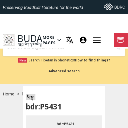
Go To BDRC
BDRC
Preserving Buddhist literature for the world
GO TO HOMEPAGE
BUDA
MORE
GO T
OPEN MENU OF MORE PAGES
PAGES
བུདྡྷ་དྲ་ཐོག་དཔེ་མཛོད།
Submit
Search Tibetan in phonetics!
How to find things?
New
Advanced search
Home
bdr:P5431
སྐད་ཡིག་འདེམ།
མི་སྣ།
bdr:P5431
བོད་ཡིག
bdr:P5431