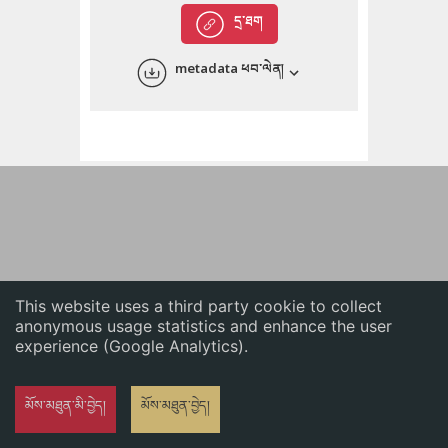
English
དྲ་ཐག
中文
metadata ཕབ་ལེན།
ភាសាខ្មែរ
This website uses a third party cookie to collect
anonymous usage statistics and enhance the user
experience (Google Analytics).
མོས་མཐུན་མི་བྱེད།
མོས་མཐུན་བྱེད།