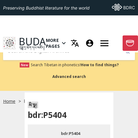
Go To BDRC
BDRC
Preserving Buddhist literature for the world
GO TO HOMEPAGE
BUDA
MORE
GO T
OPEN MENU OF MORE PAGES
PAGES
བུདྡྷ་དྲ་ཐོག་དཔེ་མཛོད།
Submit
Search Tibetan in phonetics!
How to find things?
New
Advanced search
Home
bdr:P5404
སྐད་ཡིག་འདེམ།
མི་སྣ།
bdr:P5404
བོད་ཡིག
bdr:P5404