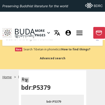
Go To BDRC
BDRC
Preserving Buddhist literature for the world
GO TO HOMEPAGE
BUDA
MORE
GO T
OPEN MENU OF MORE PAGES
PAGES
བུདྡྷ་དྲ་ཐོག་དཔེ་མཛོད།
Submit
Search Tibetan in phonetics!
How to find things?
New
Advanced search
Home
bdr:P5379
སྐད་ཡིག་འདེམ།
མི་སྣ།
bdr:P5379
བོད་ཡིག
bdr:P5379