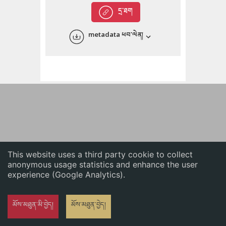
English
དྲ་ཐག
中文
metadata ཕབ་ལེན།
ភាសាខ្មែរ
This website uses a third party cookie to collect
anonymous usage statistics and enhance the user
experience (Google Analytics).
མོས་མཐུན་མི་བྱེད།
མོས་མཐུན་བྱེད།