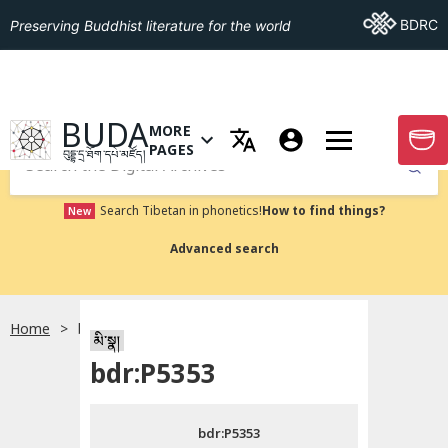
Go To BDRC
BDRC
Preserving Buddhist literature for the world
GO TO HOMEPAGE
BUDA
MORE
GO T
OPEN MENU OF MORE PAGES
PAGES
བུདྡྷ་དྲ་ཐོག་དཔེ་མཛོད།
Submit
Search Tibetan in phonetics!
How to find things?
New
Advanced search
Home
bdr:P5353
སྐད་ཡིག་འདེམ།
མི་སྣ།
bdr:P5353
བོད་ཡིག
bdr:P5353