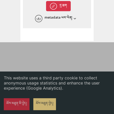
English
དྲ་ཐག
中文
metadata ཕབ་ལེན།
ភាសាខ្មែរ
This website uses a third party cookie to collect
anonymous usage statistics and enhance the user
experience (Google Analytics).
མོས་མཐུན་མི་བྱེད།
མོས་མཐུན་བྱེད།