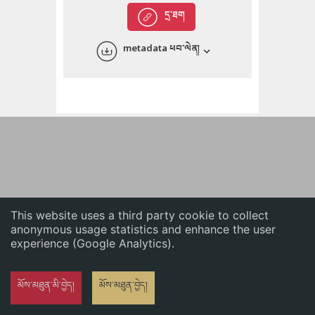
English
དྲ་ཐག
中文
metadata ཕབ་ལེན།
ភាសាខ្មែរ
This website uses a third party cookie to collect
anonymous usage statistics and enhance the user
experience (Google Analytics).
མོས་མཐུན་མི་བྱེད།
མོས་མཐུན་བྱེད།