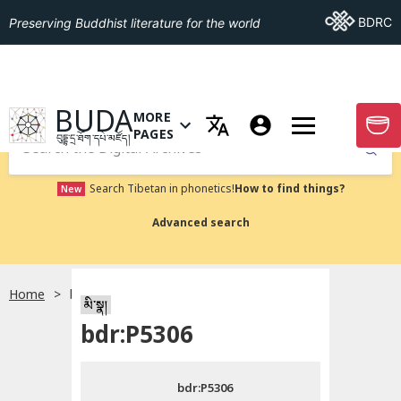
Go To BDRC
BDRC
Preserving Buddhist literature for the world
GO TO HOMEPAGE
BUDA
MORE
GO T
OPEN MENU OF MORE PAGES
PAGES
བུདྡྷ་དྲ་ཐོག་དཔེ་མཛོད།
Submit
Search Tibetan in phonetics!
How to find things?
New
Advanced search
Home
bdr:P5306
སྐད་ཡིག་འདེམ།
མི་སྣ།
bdr:P5306
བོད་ཡིག
bdr:P5306