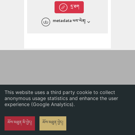
English
དྲ་ཐག
中文
metadata ཕབ་ལེན།
ភាសាខ្មែរ
This website uses a third party cookie to collect
anonymous usage statistics and enhance the user
experience (Google Analytics).
མོས་མཐུན་མི་བྱེད།
མོས་མཐུན་བྱེད།