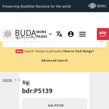
Go To BDRC
BDRC
Preserving Buddhist literature for the world
GO TO HOMEPAGE
BUDA
MORE
GO T
OPEN MENU OF MORE PAGES
PAGES
བུདྡྷ་དྲ་ཐོག་དཔེ་མཛོད།
Submit
Search Tibetan in phonetics!
How to find things?
New
Advanced search
Home
bdr:P5139
སྐད་ཡིག་འདེམ།
མི་སྣ།
bdr:P5139
བོད་ཡིག
bdr:P5139