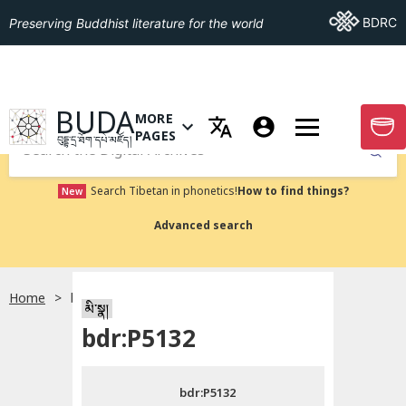
Go To BDRC
BDRC
Preserving Buddhist literature for the world
GO TO HOMEPAGE
BUDA
MORE
GO T
OPEN MENU OF MORE PAGES
PAGES
བུདྡྷ་དྲ་ཐོག་དཔེ་མཛོད།
Submit
Search Tibetan in phonetics!
How to find things?
New
Advanced search
Home
bdr:P5132
སྐད་ཡིག་འདེམ།
མི་སྣ།
bdr:P5132
བོད་ཡིག
bdr:P5132