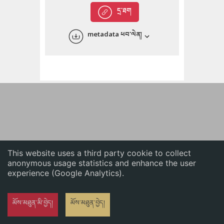
English
དྲ་ཐག
中文
metadata ཕབ་ལེན།
ភាសាខ្មែរ
This website uses a third party cookie to collect
anonymous usage statistics and enhance the user
experience (Google Analytics).
མོས་མཐུན་མི་བྱེད།
མོས་མཐུན་བྱེད།