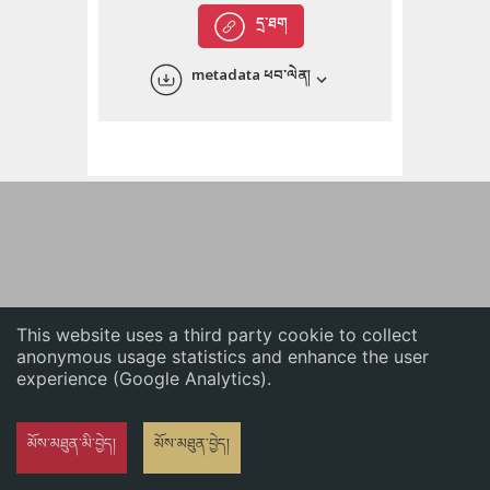
English
དྲ་ཐག
中文
metadata ཕབ་ལེན།
ភាសាខ្មែរ
This website uses a third party cookie to collect
anonymous usage statistics and enhance the user
experience (Google Analytics).
མོས་མཐུན་མི་བྱེད།
མོས་མཐུན་བྱེད།