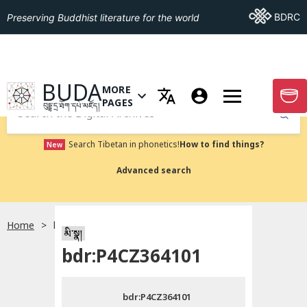
Go To BDRC
BDRC
Preserving Buddhist literature for the world
GO TO HOMEPAGE
BUDA
MORE
GO T
OPEN MENU OF MORE PAGES
PAGES
བུདྡྷ་དྲ་ཐོག་དཔེ་མཛོད།
Submit
Search Tibetan in phonetics!
How to find things?
New
Advanced search
Home
bdr:P4CZ364101
སྐད་ཡིག་འདེམ།
མི་སྣ།
bdr:P4CZ364101
བོད་ཡིག
bdr:P4CZ364101