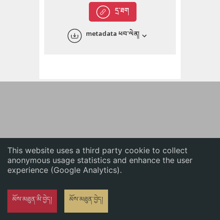
English
དྲ་ཐག
中文
metadata ཕབ་ལེན།
ភាសាខ្មែរ
This website uses a third party cookie to collect
anonymous usage statistics and enhance the user
experience (Google Analytics).
མོས་མཐུན་མི་བྱེད།
མོས་མཐུན་བྱེད།