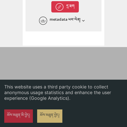
English
དྲ་ཐག
中文
metadata ཕབ་ལེན།
ភាសាខ្មែរ
This website uses a third party cookie to collect
anonymous usage statistics and enhance the user
experience (Google Analytics).
མོས་མཐུན་མི་བྱེད།
མོས་མཐུན་བྱེད།