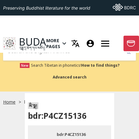
Go To BDRC
BDRC
Preserving Buddhist literature for the world
GO TO HOMEPAGE
BUDA
MORE
GO T
OPEN MENU OF MORE PAGES
PAGES
བུདྡྷ་དྲ་ཐོག་དཔེ་མཛོད།
Submit
Search Tibetan in phonetics!
How to find things?
New
Advanced search
Home
bdr:P4CZ15136
སྐད་ཡིག་འདེམ།
མི་སྣ།
bdr:P4CZ15136
བོད་ཡིག
bdr:P4CZ15136