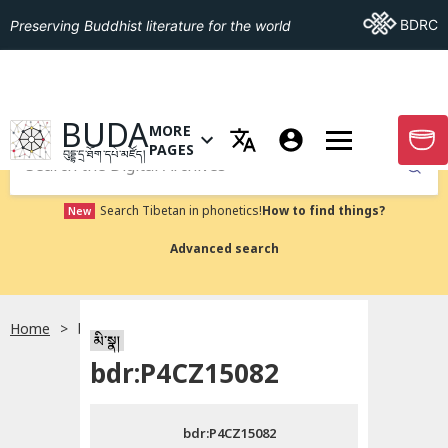
Go To BDRC
BDRC
Preserving Buddhist literature for the world
GO TO HOMEPAGE
BUDA
MORE
GO T
OPEN MENU OF MORE PAGES
PAGES
བུདྡྷ་དྲ་ཐོག་དཔེ་མཛོད།
Submit
Search Tibetan in phonetics!
How to find things?
New
Advanced search
Home
bdr:P4CZ15082
སྐད་ཡིག་འདེམ།
མི་སྣ།
bdr:P4CZ15082
བོད་ཡིག
bdr:P4CZ15082