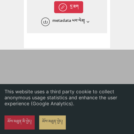
English
དྲ་ཐག
中文
metadata ཕབ་ལེན།
ភាសាខ្មែរ
This website uses a third party cookie to collect
anonymous usage statistics and enhance the user
experience (Google Analytics).
མོས་མཐུན་མི་བྱེད།
མོས་མཐུན་བྱེད།