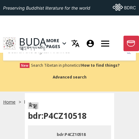
Go To BDRC
BDRC
Preserving Buddhist literature for the world
GO TO HOMEPAGE
BUDA
MORE
GO T
OPEN MENU OF MORE PAGES
PAGES
བུདྡྷ་དྲ་ཐོག་དཔེ་མཛོད།
Submit
Search Tibetan in phonetics!
How to find things?
New
Advanced search
Home
bdr:P4CZ10518
སྐད་ཡིག་འདེམ།
མི་སྣ།
bdr:P4CZ10518
བོད་ཡིག
bdr:P4CZ10518