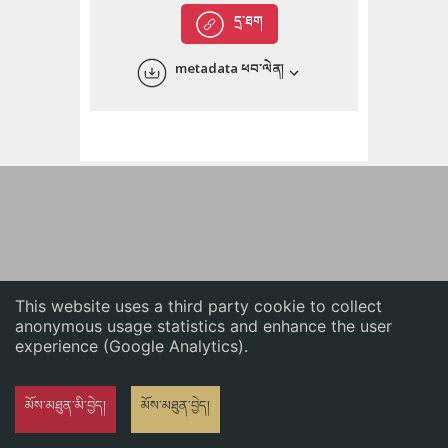
English
དྲ་ཐག
中文
metadata ཕབ་ལེན།
ភាសាខ្មែរ
This website uses a third party cookie to collect
anonymous usage statistics and enhance the user
experience (Google Analytics).
མོས་མཐུན་མི་བྱེད།
མོས་མཐུན་བྱེད།