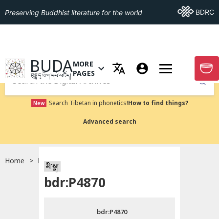
Go To BDRC
BDRC
Preserving Buddhist literature for the world
GO TO HOMEPAGE
BUDA
MORE
GO T
OPEN MENU OF MORE PAGES
PAGES
བུདྡྷ་དྲ་ཐོག་དཔེ་མཛོད།
Submit
Search Tibetan in phonetics!
How to find things?
New
Advanced search
Home
bdr:P4870
སྐད་ཡིག་འདེམ།
མི་སྣ།
bdr:P4870
བོད་ཡིག
bdr:P4870