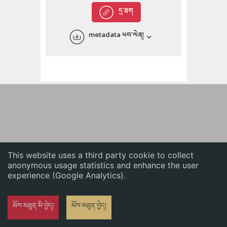
English
དྲ་ཐག
中文
metadata ཕབ་ལེན།
ភាសាខ្មែរ
This website uses a third party cookie to collect
anonymous usage statistics and enhance the user
experience (Google Analytics).
མོས་མཐུན་མི་བྱེད།
མོས་མཐུན་བྱེད།