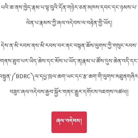
པའི་ཆ་ནས་ཁྱེད་རྣམ་པ་ལྟ་བུའི་དོན་གཉེར་ཅན་མཁས་དབང་དང་ཉམས་པ་
བོད་ཡིག
English
ལེན་པ་རྣམས་ཀྱི་ཞལ་འདེབས་ལ་བརྟེན་གྱི་ཡོད།
metadata ཕབ་ལེན།
中文
དེས་ན་མི་རབས་ནས་མི་རབས་བར་ནང་བསྟན་ཆོས་ལུགས་ཀྱི་གསུང་རབས་
ភាសាខ្មែរ
གནས་ཐུབ་པར་ཡིད་ཆེས་དང་མོས་པ་ཡོད་ན།རྣམ་པ་ཚོས་དུས་ཆེན་འདི་དང
བསྟུན་༼BDRC༽ལ་དཔྱ་ཁྲལ་ཆག་ཡང་དང་རྩ་ཆག་གི་ལུགས་མཐུནགཞིར
བཟུང་ཞལ་འདེབས་རྒྱབ་སྐྱོར་གནང་རྒྱུར་དགོངས་འཇགས་འཚལ།།
GO TO
ཞལ་འདེབས།
ཞལ་འདེབས།