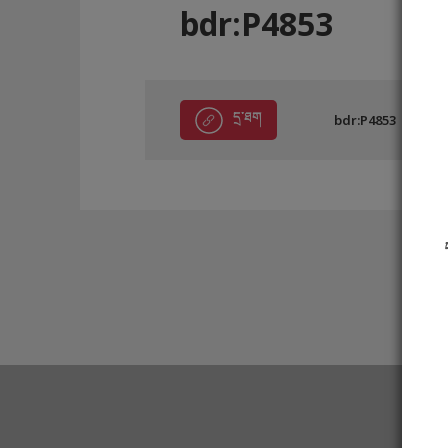
bdr:P4853
དྲ་ཐག
bdr:P4853