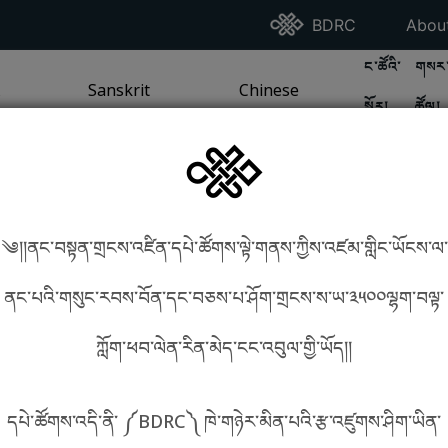
Go To BDRC Homepag
Go T
BDRC
Abou
GO TO BDR
GO 
ང་ཚོའི་
གསར་
A
LI / SEA TRADITION
PAGE
GO TO
Sanskrit
SANSKRIT TRADITION
PAGE
GO TO
Chinese
CHINESE TRADITION
PAGE
སྐོར།
ཚོལ།
Tradition
Tradition
༄།།ནང་བསྟན་གྲངས་འཛིན་དཔེ་ཚོགས་ལྟེ་གནས་ཀྱིས་འཛམ་གླིང་ཡོངས་ལ་
in phonetics!
How to find things?
ནང་པའི་གསུང་རབས་བོན་དང་བཅས་པ་ཤོག་གྲངས་ས་ཡ་༣༥༠༠ལྷག་བལྟ་
ཀློག་ཕབ་ལེན་རིན་མེད་ངང་འབུལ་གྱི་ཡོད།།
སྐད་ཡིག་འདེམ།
དཔེ་ཚོགས་འདི་ནི་ ༼BDRC༽ ཁེ་གཉེར་མིན་པའི་རྩ་འཛུགས་ཤིག་ཡིན་