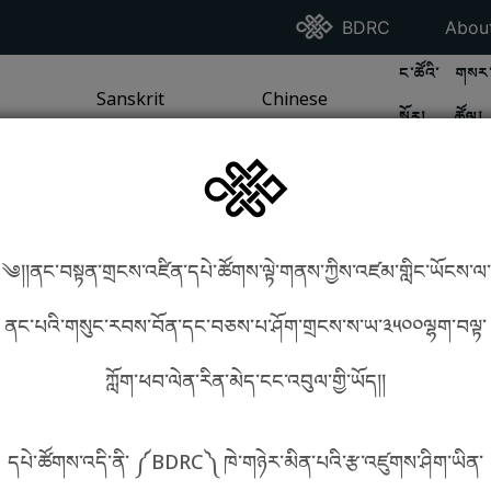
Go To BDRC Homepag
Go T
BDRC
Abou
GO TO BDR
GO 
ང་ཚོའི་
གསར་
A
LI / SEA TRADITION
PAGE
GO TO
Sanskrit
SANSKRIT TRADITION
PAGE
GO TO
Chinese
CHINESE TRADITION
PAGE
སྐོར།
ཚོལ།
Tradition
Tradition
༄།།ནང་བསྟན་གྲངས་འཛིན་དཔེ་ཚོགས་ལྟེ་གནས་ཀྱིས་འཛམ་གླིང་ཡོངས་ལ་
in phonetics!
How to find things?
ནང་པའི་གསུང་རབས་བོན་དང་བཅས་པ་ཤོག་གྲངས་ས་ཡ་༣༥༠༠ལྷག་བལྟ་
ཀློག་ཕབ་ལེན་རིན་མེད་ངང་འབུལ་གྱི་ཡོད།།
སྐད་ཡིག་འདེམ།
དཔེ་ཚོགས་འདི་ནི་ ༼BDRC༽ ཁེ་གཉེར་མིན་པའི་རྩ་འཛུགས་ཤིག་ཡིན་