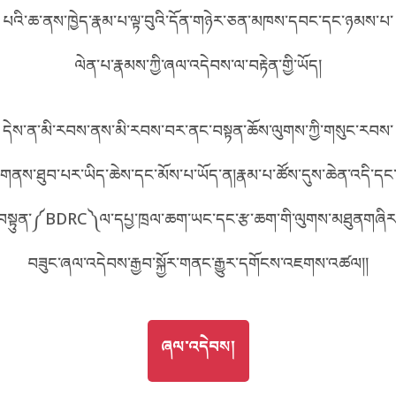
པའི་ཆ་ནས་ཁྱེད་རྣམ་པ་ལྟ་བུའི་དོན་གཉེར་ཅན་མཁས་དབང་དང་ཉམས་པ་
བོད་ཡིག
English
ལེན་པ་རྣམས་ཀྱི་ཞལ་འདེབས་ལ་བརྟེན་གྱི་ཡོད།
metadata ཕབ་ལེན།
中文
དེས་ན་མི་རབས་ནས་མི་རབས་བར་ནང་བསྟན་ཆོས་ལུགས་ཀྱི་གསུང་རབས་
ភាសាខ្មែរ
གནས་ཐུབ་པར་ཡིད་ཆེས་དང་མོས་པ་ཡོད་ན།རྣམ་པ་ཚོས་དུས་ཆེན་འདི་དང
བསྟུན་༼BDRC༽ལ་དཔྱ་ཁྲལ་ཆག་ཡང་དང་རྩ་ཆག་གི་ལུགས་མཐུནགཞིར
བཟུང་ཞལ་འདེབས་རྒྱབ་སྐྱོར་གནང་རྒྱུར་དགོངས་འཇགས་འཚལ།།
GO TO
ཞལ་འདེབས།
ཞལ་འདེབས།