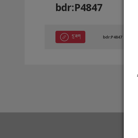
bdr:P4847
དྲ་ཐག
bdr:P4847